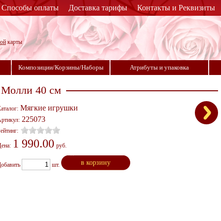
Способы оплаты
Доставка тарифы
Контакты и Реквизиты
ной
карты
Композиции/Корзины/Наборы
Атрибуты и упаковка
 Молли 40 см
Мягкие игрушки
аталог:
225073
ртикул:
ейтинг:
1 990.00
ена:
руб.
в корзину
Добавить
шт.