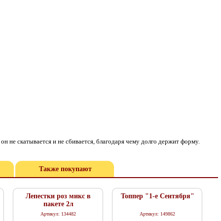
 не скатывается и не сбивается, благодаря чему долго держит форму.
Также покупают
Лепестки роз микс в
Топпер "1-е Сентября"
пакете 2л
Артикул: 134482
Артикул: 149862