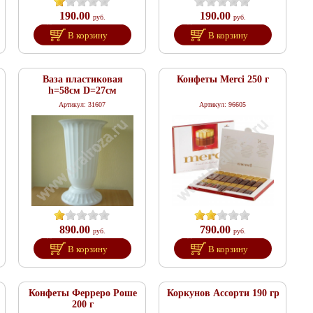
190.00
190.00
руб.
руб.
В корзину
В корзину
Ваза пластиковая
Конфеты Merci 250 г
h=58см D=27см
Артикул: 31607
Артикул: 96605
890.00
790.00
руб.
руб.
В корзину
В корзину
Конфеты Ферреро Роше
Коркунов Ассорти 190 гр
200 г