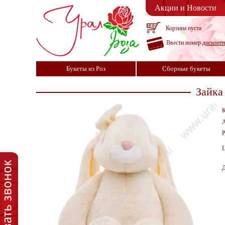
Акции и Новости
Корзина пуста
Ввести номер
дисконт
Букеты из Роз
Сборные букеты
Зайка
К
А
Р
Ц