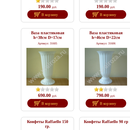
190.00
190.00
руб.
руб.
В корзину
В корзину
Ваза пластиковая
Ваза пластиковая
h=38см D=17см
h=46см D=22см
Артикул: 31605
Артикул: 31606
690.00
790.00
руб.
руб.
В корзину
В корзину
Конфеты Raffaello 150
Конфеты Raffaello 90 гр
гр.