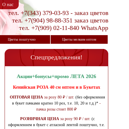
О нас
тел. +7(343) 379-03-93 - заказ цветов
тел. +7(904) 98-88-351 заказ цветов
тел. +7(909) 02-11-840 WhatsApp
Цветы поштучно
Цветы мелким оптом
Спецпредложения!
Акции+бонусы+промо ЛЕТА 2026
Кенийская РОЗА 40 см
оптом и в Букетах
ОПТОВАЯ ЦЕНА
за розу 80 ₽ / шт.
(без оформления
в букет пачками кратно 10 роз, т.е. 10, 20 и т.д.)*
-
пачка розы стоит 800
₽
РОЗНИЧНАЯ ЦЕНА
за розу 90 ₽ / шт.
(с
оформлением в букет с атласной лентой поштучно, т.е.